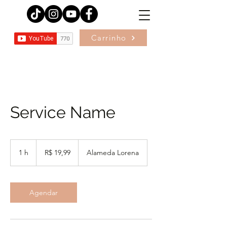
Carrinho
Service Name
19,99
Reais
1 h
1
R$ 19,99
Alameda Lorena
brasileiros
Agendar