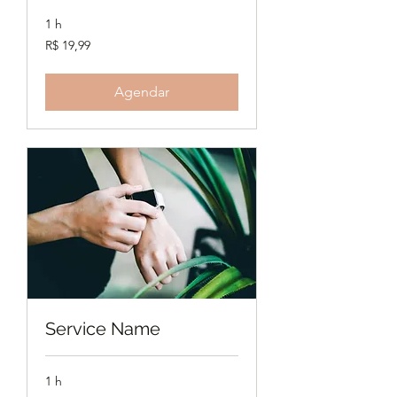
1 h
19,99
R$ 19,99
Reais
brasileiros
Agendar
Service Name
1 h
19,99