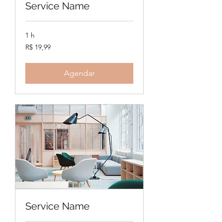
Service Name
1 h
19,99
R$ 19,99
Reais
brasileiros
Agendar
Service Name