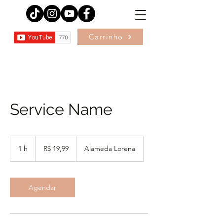
Carrinho
Service Name
19,99
Reais
1 h
1
R$ 19,99
Alameda Lorena
brasileiros
Agendar