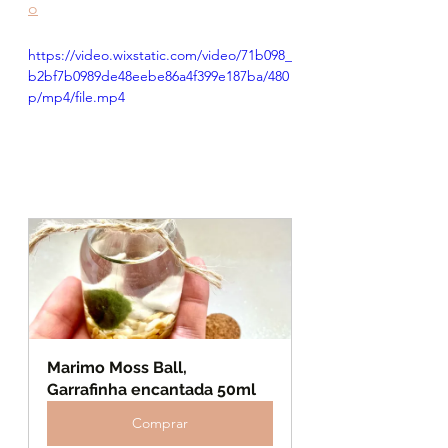
o
https://video.wixstatic.com/video/71b098_
b2bf7b0989de48eebe86a4f399e187ba/480
p/mp4/file.mp4
Marimo Moss Ball, 
Garrafinha encantada 50ml
Comprar