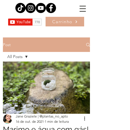
Carrinho
Post
All Posts
All Posts
Marimo
Jane Graziele | @plantas_no_apto
16 de out. de 2021
1 min de leitura
Marimo e água com gás!