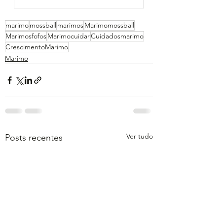
marimo
mossball
marimos
Marimomossball
Marimosfofos
Marimocuidar
Cuidadosmarimo
CrescimentoMarimo
Marimo
Ver tudo
Posts recentes