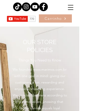
Carrinho
OUR STORE
POLICIES
Things You Need to Know
We founded
www.marimos.com.br
with one goal in mind: giving our
customers a fair, rewarding and
enjoyable shopping experience.
We conduct business according to
the same values, knowing that
better service equals loyal